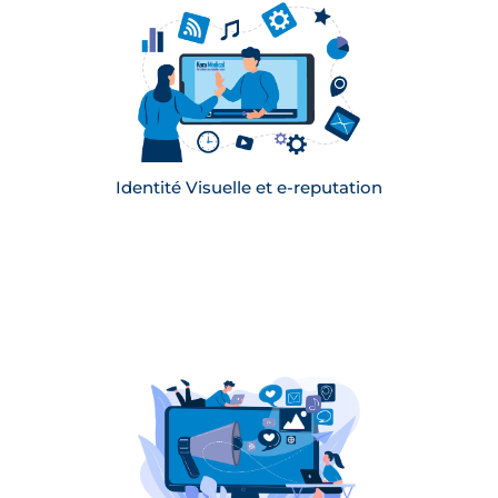
Conception d’une charte graphique (visuels,
formats, brief photos)
Production de tous les supports de
communication : mail, réseaux sociaux, etc.
En savoir plus
Identité Visuelle et e-reputation
Définition d’une stratégie de communication
multicanale
Définition des publics cibles, des messages à
transmettre et des objectifs à atteindre
Animation d’ateliers avec des collaborateurs,
des patients ou des professionnels de santé
En savoir plus