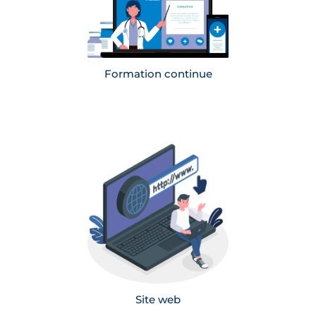
mesure adaptés aux besoins des participants
En savoir plus
Formation continue
Définition de l’orientation graphique et
ergonomique du site web pour garantir une
expérience utilisateur optimale
Mise en place d’une stratégie de
référencement SEO pour augmenter la
visibilité du site sur les moteurs de recherche
Production de contenus : textes, illustrations,
médias
En savoir plus
Site web